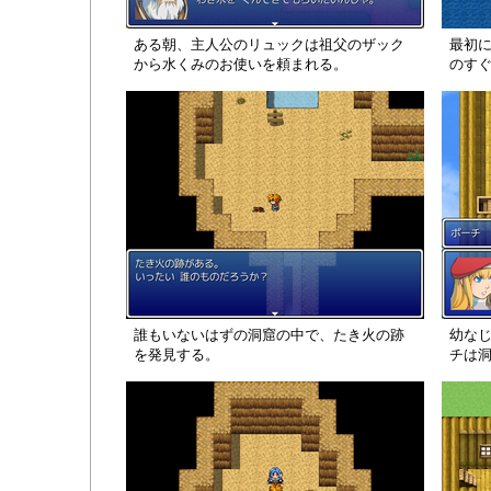
ある朝、主人公のリュックは祖父のザック
最初
から水くみのお使いを頼まれる。
のす
誰もいないはずの洞窟の中で、たき火の跡
幼な
を発見する。
チは