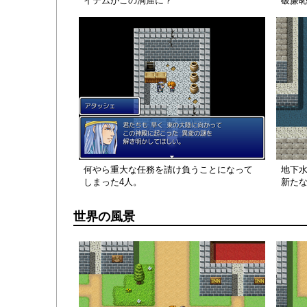
イテムがこの洞窟に？
破廉
何やら重大な任務を請け負うことになって
地下
しまった4人。
新た
世界の風景