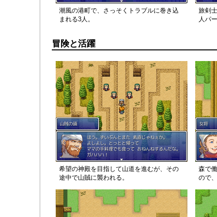
潮風の港町で、さっそくトラブルに巻き込
旅剣士
まれる3人。
人パ
冒険と活躍
希望の神殿を目指して山道を進むが、その
森で
途中で山賊に襲われる。
ので