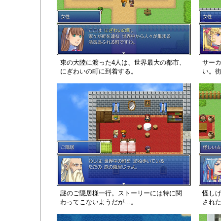
東の大陸に渡った4人は、世界最大の都市、
サー
にぎわいの町に到着する。
い。
謎のご隠居様一行。ストーリーには特に関
怪し
わってこないようだが…。
され