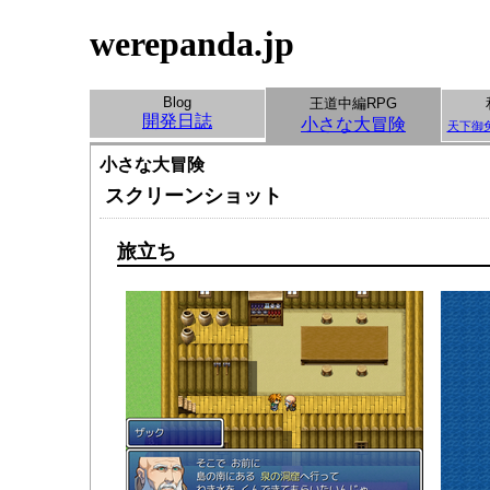
werepanda.jp
Blog
王道中編RPG
開発日誌
小さな大冒険
天下御
小さな大冒険
スクリーンショット
旅立ち