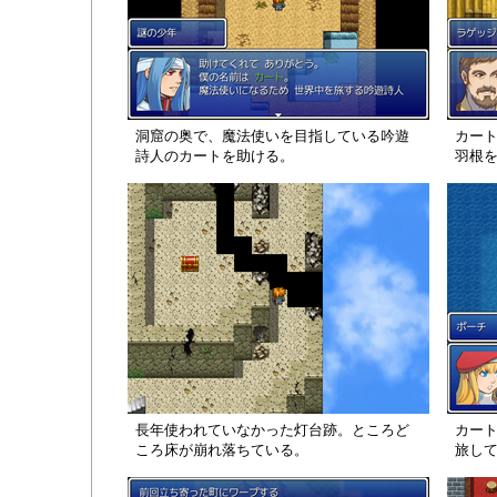
洞窟の奥で、魔法使いを目指している吟遊
カー
詩人のカートを助ける。
羽根
長年使われていなかった灯台跡。ところど
カー
ころ床が崩れ落ちている。
旅し