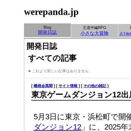
werepanda.jp
Blog
王道中編RPG
開発日誌
小さな大冒険
天下御
開発日誌
すべての記事
■ これより新しい記事はありません
[
蟠桃会異聞
] [
サイト情報
] [
その他の雑記
]
東京ゲームダンジョン12
5月3日に東京・浜松町で開
ダンジョン12
」に、2025