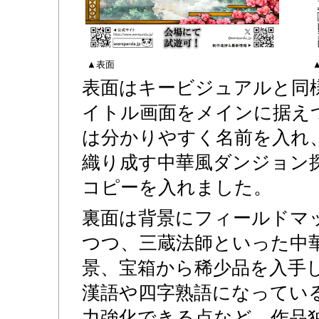
▲表面
表面はキービジュアルと同
イトル画面をメインに据え
は分かりやすく名前を入れ
織り成す中華風ダンジョン探
コピーを入れました。
裏面は背景にフィールドマ
つつ、三蔵法師といった中
景、宝箱から稀少品を入手
漢語や四字熟語になってい
力強化できる点など、作品