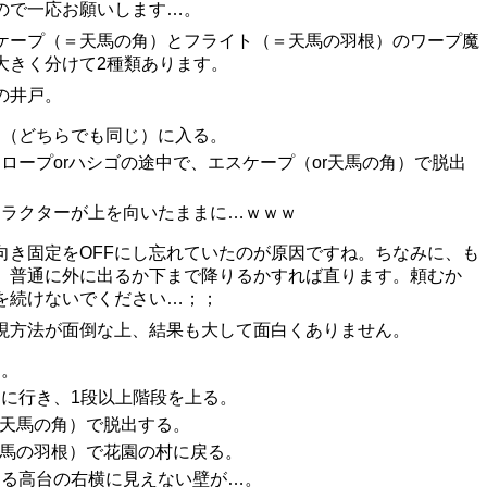
ので一応お願いします…。
ケープ（＝天馬の角）とフライト（＝天馬の羽根）のワープ魔
大きく分けて2種類あります。
の井戸。
戸（どちらでも同じ）に入る。
ロープorハシゴの途中で、エスケープ（or天馬の角）で脱出
ャラクターが上を向いたままに…ｗｗｗ
向き固定をOFFにし忘れていたのが原因ですね。ちなみに、も
、普通に外に出るか下まで降りるかすれば直ります。頼むか
を続けないでください…；；
現方法が面倒な上、結果も大して面白くありません。
く。
に行き、1段以上階段を上る。
r天馬の角）で脱出する。
天馬の羽根）で花園の村に戻る。
ある高台の右横に見えない壁が…。