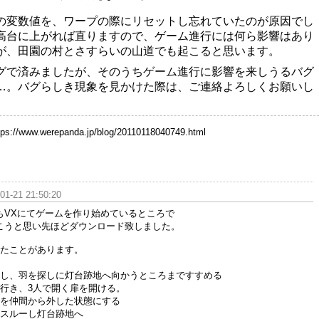
の変数値を、ワープの際にリセットし忘れていたのが原因でし
高台に上がれば直りますので、ゲーム進行には何ら影響はあり
が、田園の村とさすらいの山道でも起こると思います。
グで済みましたが、そのうちゲーム進行に影響を来しうるバグ
…。バグらしき現象を見かけた際は、ご連絡よろしくお願いし
tps://www.werepanda.jp/blog/20110118040749.html
01-21 21:50:20
もVXにてゲームを作り始めているところで
こうと思い先ほどダウンロード致しました。
ったことがあります。
にし、羽を探しに灯台跡地へ向かうところまですすめる
へ行き、3人で開く扉を開ける。
トを仲間から外した状態にする
をスルーし灯台跡地へ