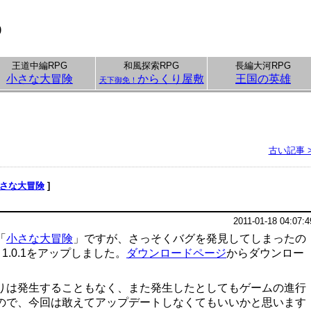
p
王道中編RPG
和風探索RPG
長編大河RPG
小さな大冒険
からくり屋敷
王国の英雄
天下御免！
古い記事 
さな大冒険
]
2011-01-18 04:07:4
「
小さな大冒険
」ですが、さっそくバグを発見してしまったの
n 1.0.1をアップしました。
ダウンロードページ
からダウンロー
りは発生することもなく、また発生したとしてもゲームの進行
ので、今回は敢えてアップデートしなくてもいいかと思います