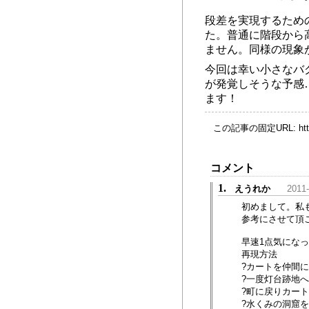
段差を実現するため
た。普通に階段から
ません。同様の現象
今回は幸い小さなバ
が発覚しそうな予感
ます！
この記事の固定URL:
ht
コメント
1.
えうれか
2011-
初めまして。私
参考にさせて頂
早速1点気にな
再現方法
?カートを仲間
?一度灯台跡地
?町に戻りカー
?水くみの洞窟