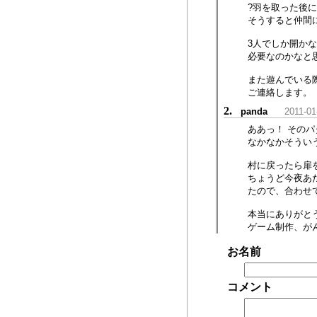
?羽を取った後
そうすると仲間
3人でしか開か
必要なのかなと
また遊んでいる
ご連絡します。
2.
panda
2011-01
ああっ！ その
なかなかそうい
村に戻ったら扉
ちょうど今夜あ
たので、合わせ
本当にありがと
ゲーム制作、が
お名前
コメント