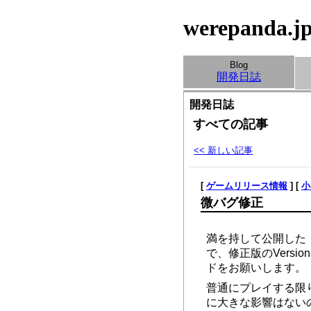
werepanda.j
Blog
開発日誌
開発日誌
すべての記事
<< 新しい記事
[
ゲームリリース情報
] [
小
微バグ修正
満を持して公開した
で、修正版のVersio
ドをお願いします。
普通にプレイする限
に大きな影響はない