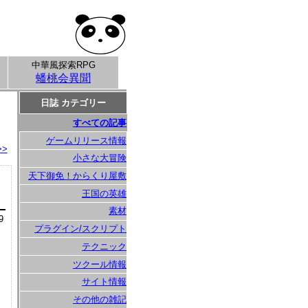
中華風探索RPG
蟠桃会異聞
日誌 カテゴリー
すべての記事
ゲームリリース情報
>>
小さな大冒険
天下御免！からくり屋敷
王国の英雄
素材
9
プラグイン/スクリプト
テクニック
ツクール情報
サイト情報
その他の雑記