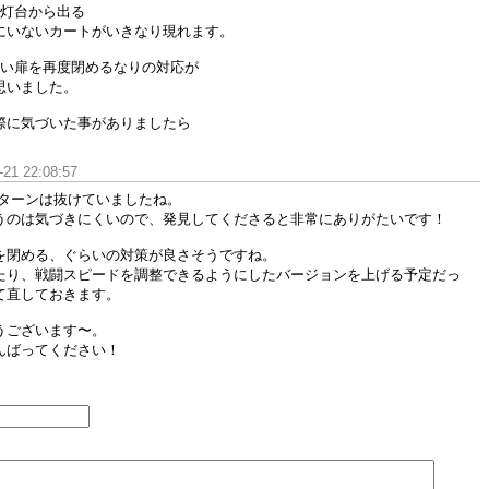
に灯台から出る
にいないカートがいきなり現れます。
ない扉を再度閉めるなりの対応が
思いました。
際に気づいた事がありましたら
-21 22:08:57
パターンは抜けていましたね。
うのは気づきにくいので、発見してくださると非常にありがたいです！
を閉める、ぐらいの対策が良さそうですね。
たり、戦闘スピードを調整できるようにしたバージョンを上げる予定だっ
て直しておきます。
うございます〜。
んばってください！