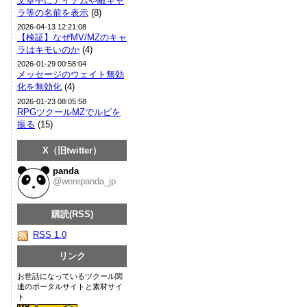
文章中にアイテムや敵キャ
ラ等の名前を表示
(8)
2026-04-13 12:21:08
【検証】なぜMV/MZのキャ
ラはキモいのか
(4)
2026-01-29 00:58:04
メッセージのウェイト無効
化を無効化
(4)
2026-01-23 08:05:58
RPGツクールMZでルビを
振る
(15)
X（旧twitter）
panda
@werepanda_jp
購読(RSS)
RSS 1.0
リンク
お世話になっているツクール関
連のポータルサイトと素材サイ
ト