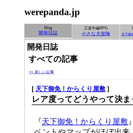
werepanda.jp
Blog
王道中編RPG
開発日誌
小さな大冒険
天下御
開発日誌
すべての記事
<< 新しい記事
[
天下御免！からくり屋敷
]
レア度ってどうやって決ま
『
天下御免！からくり屋敷
ベントやマップがほぼ出来