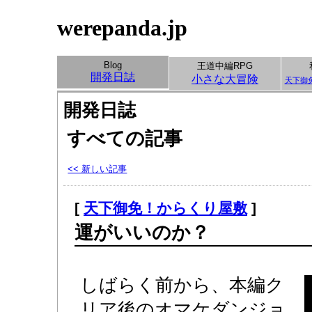
werepanda.jp
Blog
王道中編RPG
開発日誌
小さな大冒険
天下御
開発日誌
すべての記事
<< 新しい記事
[
天下御免！からくり屋敷
]
運がいいのか？
しばらく前から、本編ク
リア後のオマケダンジョ