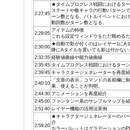
★タイムプログレス戦闘におけるタ
ステートや敵キャラの行動パターン
2:27:45
ーン数となる。バトルイベントにおけ
動回数がターン数となる。
アイテムの特徴
2:29:05
これも設定ウィンドウをただ眺める
★自動で影が付くのはレイヤー1にA
2:30:00
降にAタイルを置いても影は付かない
2:32:35
経験値曲線や能力値曲線
2:35:45
タイムプログレス戦闘におけるター
2:39:45
キャラクタージェネレーターを再度
「文章の表示」コマンドの名前欄に
2:40:10
果、使えることが判明。
2:44:30
アニメーションを再度紹介
2:45:00
ファンタジー系のサンプルマップを
2:51:40
レイヤー機能の活用法実例
★キャラクタージェネレーターのパ
介
2:59:20
カラーパレットはグラデーションのP