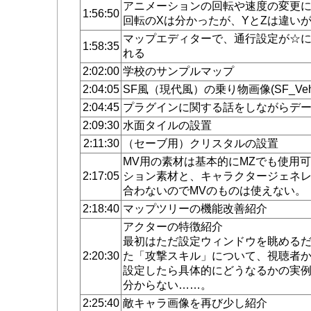
アニメーションの回転や速度の変更
1:56:50
回転のXは分かったが、YとZは違い
マップエディターで、通行設定が☆
1:58:35
れる
2:02:00
学校のサンプルマップ
2:04:05
SF風（現代風）の乗り物画像(SF_Vehi
2:04:45
プラグインに関する話をしながらデ
2:09:30
水面タイルの設置
2:11:30
（セーブ用）クリスタルの設置
MV用の素材は基本的にMZでも使用
2:17:05
ション素材と、キャラクタージェネ
合わないのでMVのものは使えない。
2:18:40
マップツリーの機能改善紹介
アクターの特徴紹介
最初はただ設定ウィンドウを眺める
2:20:30
た「攻撃スキル」について、視聴者
設定したら具体的にどうなるかの実
分からない……。
2:25:40
敵キャラ画像を再び少し紹介