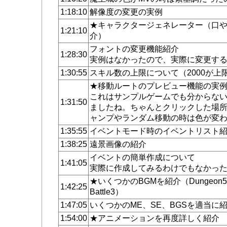
1:18:10
解像度の変更の実例
★キャラクタージェネレーター（口
1:21:10
介）
フォントの変更機能紹介
1:28:30
実例はなかったので、実際に変更す
1:30:55
スキル数の上限について（2000が上
★移動ルートのプレビュー機能の実
これはサンプルゲームでも分からな
1:31:50
ましたね。ちゃんとクリックした場
ャンプやランダム移動の時は色が変
1:35:55
イベントモード時のイベントリスト
1:38:25
遠景画像の紹介
イベントの簡単作成について
1:41:05
実際に作成してみるわけでもなかっ
★いくつかのBGMを紹介（Dungeon5, Cast
1:42:25
Battle3）
1:47:05
いくつかのME、SE、BGSを適当に
1:54:00
★アニメーションを再度詳しく紹介