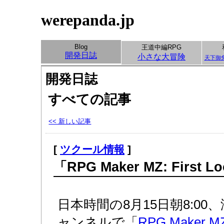
werepanda.jp
Blog
王道中編RPG
開発日誌
小さな大冒険
天下御
開発日誌
すべての記事
<< 新しい記事
[
ツクール情報
]
「RPG Maker MZ: First 
日本時間の8月15日朝8:00、
ャンネルで「
RPG Maker MZ: