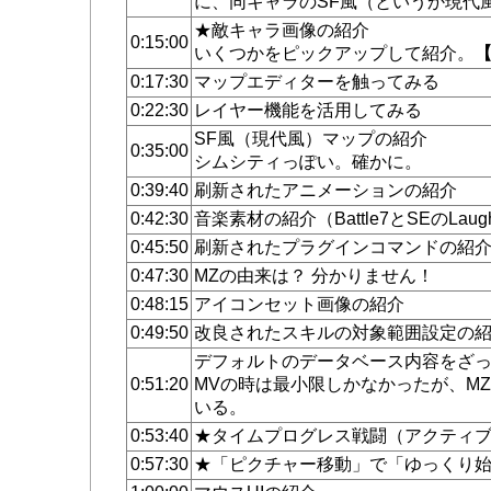
に、同キャラのSF風（というか現代
★敵キャラ画像の紹介
0:15:00
いくつかをピックアップして紹介。
0:17:30
マップエディターを触ってみる
0:22:30
レイヤー機能を活用してみる
SF風（現代風）マップの紹介
0:35:00
シムシティっぽい。確かに。
0:39:40
刷新されたアニメーションの紹介
0:42:30
音楽素材の紹介（Battle7とSEのLau
0:45:50
刷新されたプラグインコマンドの紹
0:47:30
MZの由来は？ 分かりません！
0:48:15
アイコンセット画像の紹介
0:49:50
改良されたスキルの対象範囲設定の
デフォルトのデータベース内容をざ
0:51:20
MVの時は最小限しかなかったが、M
いる。
0:53:40
★タイムプログレス戦闘（アクティ
0:57:30
★「ピクチャー移動」で「ゆっくり