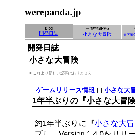
werepanda.jp
Blog
王道中編RPG
開発日誌
小さな大冒険
天下御
開発日誌
小さな大冒険
■ これより新しい記事はありません
[
ゲームリリース情報
] [
小さな大
1年半ぶりの『小さな大冒
約1年半ぶりに『
小さな大冒
プし、Version 1.4.0を