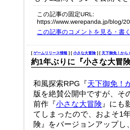
この記事の固定URL:
https://www.werepanda.jp/blog/
この記事のコメントを見る・書く (
[
ゲームリリース情報
] [
小さな大冒険
] [
天下御免！から
約1年ぶりに『小さな大冒
和風探索RPG『
天下御免！
版を絶賛公開中ですが、そ
前作『
小さな大冒険
』にも
てしまったので、およそ1
険』をバージョンアップし、Ver