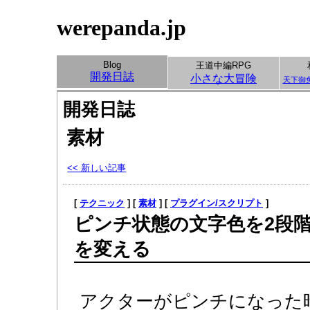
werepanda.jp
Blog
王道中編RPG
開発日誌
小さな大冒険
天下御
開発日誌
素材
<< 新しい記事
[
テクニック
] [
素材
] [
プラグイン/スクリプト
]
ピンチ状態の文字色を2段
を変える
アクターがピンチになった