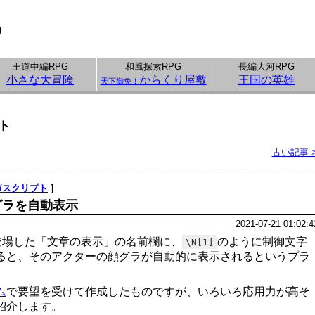
p
王道中編RPG
和風探索RPG
長編大河RPG
小さな大冒険
からくり屋敷
王国の英雄
天下御免！
ト
古い記事 
/スクリプト
]
グラを自動表示
2021-07-21 01:02:4
で登場した「文章の表示」の名前欄に、
のように制御文字
\N[1]
ると、そのアクターの顔グラが自動的に表示されるというプラ
ム
で要望を受けて作成したものですが、いろいろ応用力が高そ
紹介します。