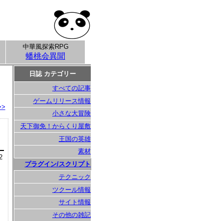
中華風探索RPG
蟠桃会異聞
日誌 カテゴリー
すべての記事
ゲームリリース情報
>>
小さな大冒険
天下御免！からくり屋敷
王国の英雄
素材
2
プラグイン/スクリプト
テクニック
ツクール情報
サイト情報
その他の雑記