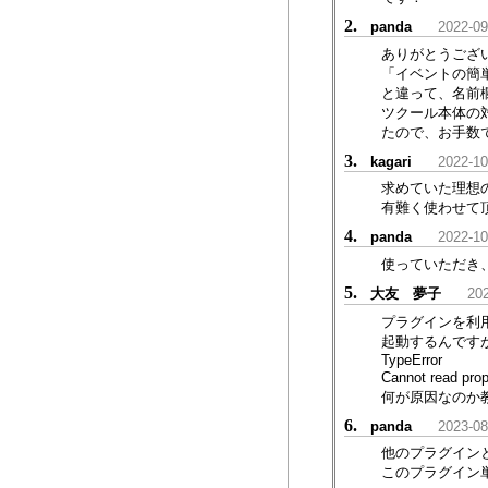
2.
panda
2022-09
ありがとうござ
「イベントの簡
と違って、名前欄
ツクール本体の対
たので、お手数
3.
kagari
2022-10
求めていた理想
有難く使わせて
4.
panda
2022-10
使っていただき
5.
大友 夢子
202
プラグインを利
起動するんです
TypeError
Cannot read pr
何が原因なのか
6.
panda
2023-08
他のプラグイン
このプラグイン