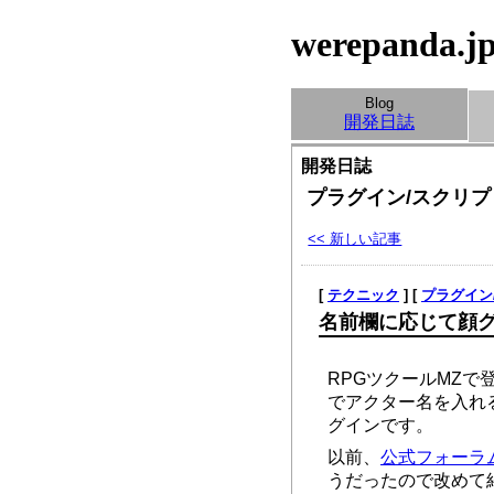
werepanda.j
Blog
開発日誌
開発日誌
プラグイン/スクリプ
<< 新しい記事
[
テクニック
] [
プラグイン
名前欄に応じて顔
RPGツクールMZ
でアクター名を入れ
グインです。
以前、
公式フォーラ
うだったので改めて