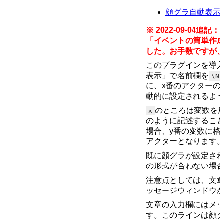
顔グラ自動表示プラグ
※ 2022-09-04追記：
「イベントの簡単作
した。お手数ですが、V
このプラグインを導
表示」で名前欄を
\N
に、x番のアクター
動的に設定されるよ
のところは変数を
x
のように記述するこ
場合、y番の変数に
アクターとなります
既に顔グラが設定さ
の形式が合わない場
注意点としては、文
ッセージウィンドウ
文章の入力欄にはメ
す。このラインは顔