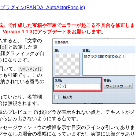
イン(PANDA_AutoActorFace.js)
成」で作成した宝箱や宿屋でエラーが起こる不具合を修正しま
ersion 1.1.3にアップデートをお願いします。
入すると、「文章の
と設定した際
[x]
の顔グラフィックが自
うになります。
用いて、
\N[\V[y]]
とも可能です。この
格納されている番号の
。
れていたり、名前欄
合は無視されます。
章のプレビューでは顔グラが表示されない点と、テキストがメ
からはみ出さないようにする点です。
ッセージウィンドウの横幅を示す目安のラインが引いてありま
グラなしの場合の横幅になっていますが、実際には顔グラあり