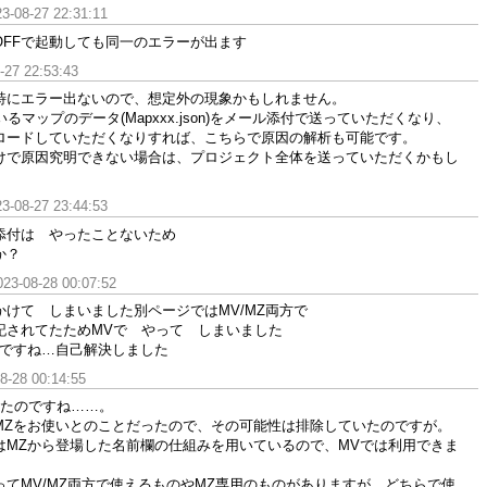
3-08-27 22:31:11
OFFで起動しても同一のエラーが出ます
-27 22:53:43
特にエラー出ないので、想定外の現象かもしれません。
るマップのデータ(Mapxxx.json)をメール添付で送っていただくなり、
ロードしていただくなりすれば、こちらで原因の解析も可能です。
けで原因究明できない場合は、プロジェクト全体を送っていただくかもし
3-08-27 23:44:53
添付は やったことないため
か？
023-08-28 00:07:52
けて しまいました別ページではMV/MZ両方で
記されてたためMVで やって しまいました
んですね…自己解決しました
8-28 00:14:55
ったのですね……。
MZをお使いとのことだったので、その可能性は排除していたのですが。
はMZから登場した名前欄の仕組みを用いているので、MVでは利用できま
ってMV/MZ両方で使えるものやMZ専用のものがありますが、どちらで使