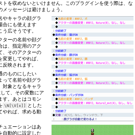
ストを収めないといけません。このプラグインを使う際は、な
のメッセージは避けましょう。
名やキャラの顔グラ
場合にも使えます
こう広そうです。
クターの名前や顔グ
合は、指定用のアク
て、そのアクターの
を変更してやれば、
に反映されます。
通のものにしたい
よって名前や顔グラ
、対象となるキャラ
意して、その変数にア
ます。あとはコモン
を
とした
\N[\V[x]]
てやれば、求める動
チュエーションはあ
を自動的に設定した