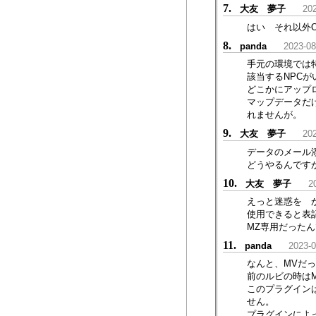
7.
大友 夢子
202
はい それ以外
8.
panda
2023-08
手元の環境では
該当するNPCがい
どこかにアップ
マップデータだ
れませんが。
9.
大友 夢子
202
データのメール
どうやるんです
10.
大友 夢子
2
えっと迷惑を か
使用できると表
MZ専用だった
11.
panda
2023-0
なんと、MVだ
前のルビの時は
このプラグイン
せん。
プラグインによ