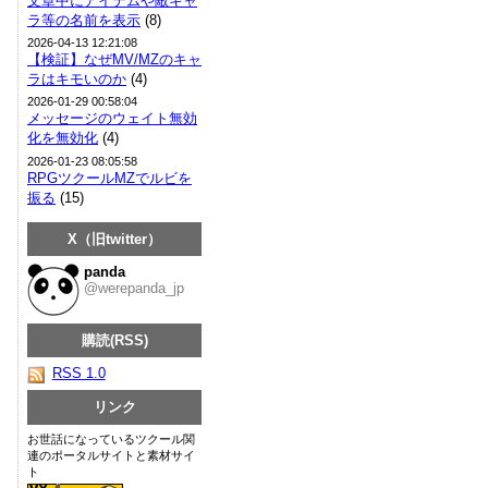
文章中にアイテムや敵キャ
ラ等の名前を表示
(8)
2026-04-13 12:21:08
【検証】なぜMV/MZのキャ
ラはキモいのか
(4)
2026-01-29 00:58:04
メッセージのウェイト無効
化を無効化
(4)
2026-01-23 08:05:58
RPGツクールMZでルビを
振る
(15)
X（旧twitter）
panda
@werepanda_jp
購読(RSS)
RSS 1.0
リンク
お世話になっているツクール関
連のポータルサイトと素材サイ
ト