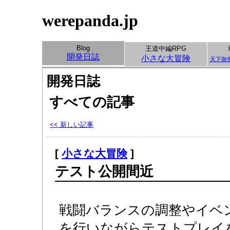
werepanda.jp
Blog
王道中編RPG
開発日誌
小さな大冒険
天下御
開発日誌
すべての記事
<< 新しい記事
[
小さな大冒険
]
テスト公開間近
戦闘バランスの調整やイベ
を行いながらテストプレイ