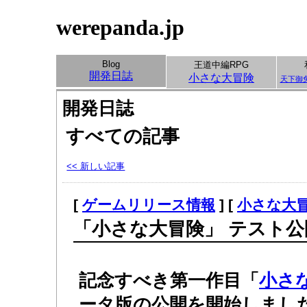
werepanda.jp
Blog
王道中編RPG
開発日誌
小さな大冒険
天下御
開発日誌
すべての記事
<< 新しい記事
[
ゲームリリース情報
] [
小さな大
「小さな大冒険」 テスト
記念すべき第一作目「
小さ
ータ版の公開を開始しまし