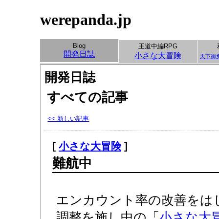
werepanda.jp
Blog
王道中編RPG
開発日誌
小さな大冒険
天下御
開発日誌
すべての記事
<< 新しい記事
[
小さな大冒険
]
難航中
エンカウント率の改善をは
調整を施し中の「
小さな大