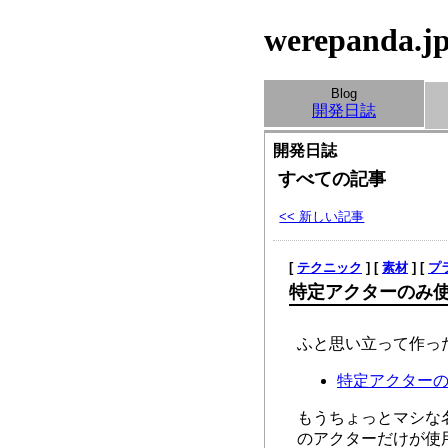
werepanda.j
Blog
開発日誌
開発日誌
すべての記事
<< 新しい記事
[
テクニック
] [
素材
] [
プ
特定アクターのみ
ふと思い立って作った
特定アクターのみ
もうちょっとマシな
のアクターだけが使