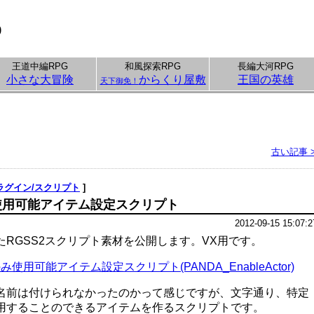
p
王道中編RPG
和風探索RPG
長編大河RPG
小さな大冒険
からくり屋敷
王国の英雄
天下御免！
古い記事 
ラグイン/スクリプト
]
使用可能アイテム設定スクリプト
2012-09-15 15:07:2
RGSS2スクリプト素材を公開します。VX用です。
使用可能アイテム設定スクリプト(PANDA_EnableActor)
名前は付けられなかったのかって感じですが、文字通り、特定
用することのできるアイテムを作るスクリプトです。