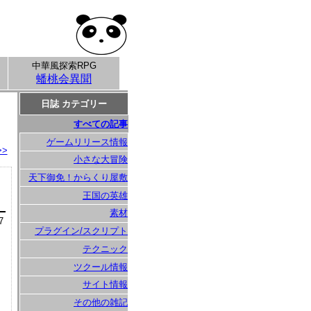
中華風探索RPG
蟠桃会異聞
日誌 カテゴリー
すべての記事
ゲームリリース情報
>>
小さな大冒険
天下御免！からくり屋敷
王国の英雄
素材
7
プラグイン/スクリプト
テクニック
ツクール情報
サイト情報
その他の雑記