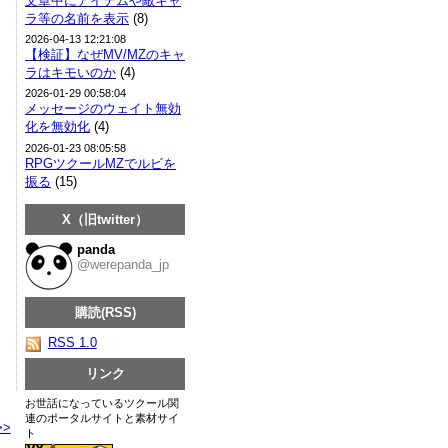
文章中にアイテムや敵キャ
ラ等の名前を表示
(8)
2026-04-13 12:21:08
【検証】なぜMV/MZのキャ
ラはキモいのか
(4)
2026-01-29 00:58:04
メッセージのウェイト無効
化を無効化
(4)
2026-01-23 08:05:58
RPGツクールMZでルビを
振る
(15)
X（旧twitter）
panda
@werepanda_jp
購読(RSS)
RSS 1.0
リンク
お世話になっているツクール関
連のポータルサイトと素材サイ
>>
ト