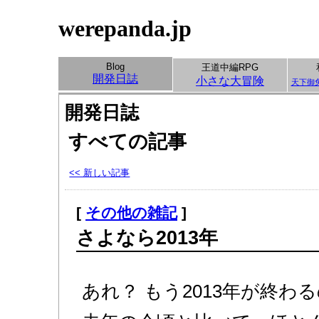
werepanda.jp
Blog
王道中編RPG
開発日誌
小さな大冒険
天下御
開発日誌
すべての記事
<< 新しい記事
[
その他の雑記
]
さよなら2013年
あれ？ もう2013年が終わ