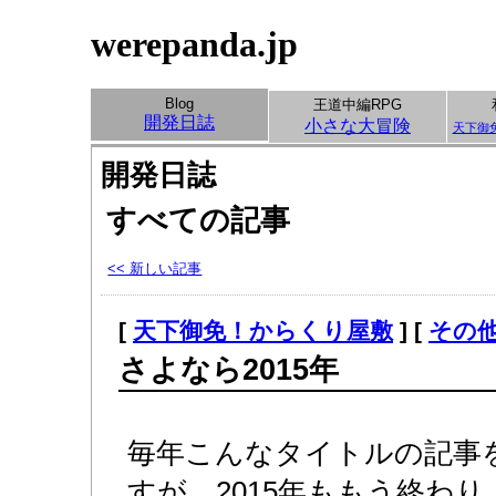
werepanda.jp
Blog
王道中編RPG
開発日誌
小さな大冒険
天下御
開発日誌
すべての記事
<< 新しい記事
[
天下御免！からくり屋敷
] [
その
さよなら2015年
毎年こんなタイトルの記事
すが、2015年ももう終わ