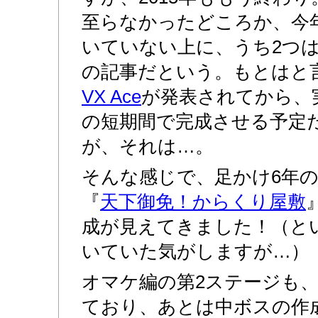
至らなかったどころか、今
いていない上に、うち2つ
の記事だという。もとはと
VX Ace
が発表されてから、
の短期間で完成させる予定
が、それは…。
そんな感じで、足かけ6年
『
天下御免！からくり屋敷
成が見えてきました！（と
いていた気がしますが…）
オマケ編の第2ステージも
ており、あとは中ボスの作