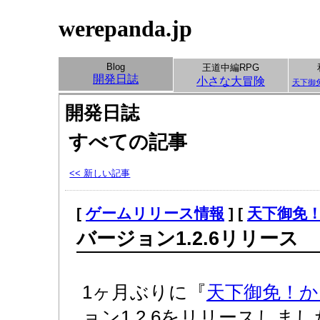
werepanda.jp
Blog
王道中編RPG
開発日誌
小さな大冒険
天下御
開発日誌
すべての記事
<< 新しい記事
[
ゲームリリース情報
] [
天下御免
バージョン1.2.6リリース
1ヶ月ぶりに『
天下御免！か
ョン1.2.6をリリースしま