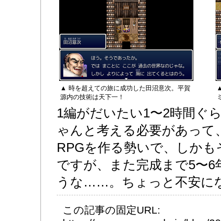
▲ 時を超えての旅に成功した田沼意次。平賀
源内の技術は天下一！
1編がだいたい1〜2時間ぐ
ゃんと考える必要があって
RPGを作る勢いで、しかも
ですが、また完成まで5〜
うな……。ちょっと不安に
この記事の固定URL: