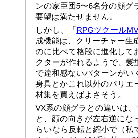
ンの家臣団5〜6名分の顔グ
要望は満たせません。
しかし、「
RPGツクールM
成機能は、クリーチャー生成器
のに比べて格段に進化して
クターが作れるようで、髪
で違和感ないパターンがい
身具とかこれ以外のバリエ
材集を買えばよさそう。
VX系の顔グラとの違いは、
と、顔の向きが左右逆にな
らいなら反転と縮小で（私