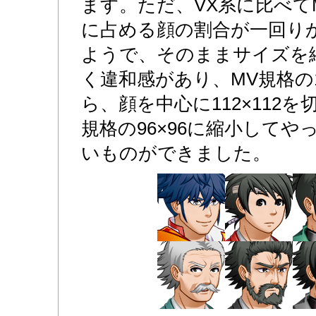
ます。ただ、VX系に比べて
に占める顔の割合が一回り
ようで、そのままサイズを
く違和感があり、MV規格の1
ら、顔を中心に112×112
規格の96×96に縮小して
いものができました。