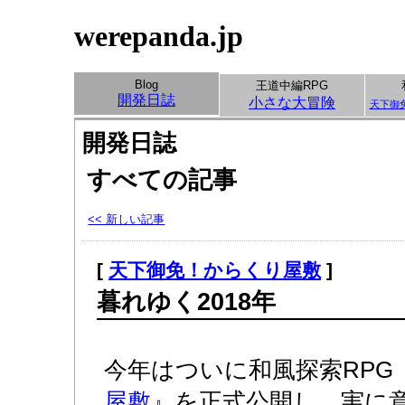
werepanda.jp
Blog
王道中編RPG
開発日誌
小さな大冒険
天下御
開発日誌
すべての記事
<< 新しい記事
[
天下御免！からくり屋敷
]
暮れゆく2018年
今年はついに和風探索RPG
屋敷
』を正式公開し、実に