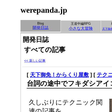
werepanda.jp
Blog
王道中編RPG
開発日誌
小さな大冒険
天下御
開発日誌
すべての記事
<< 新しい記事
[
天下御免！からくり屋敷
] [
テク
台詞の途中でフキダシアイ
久しぶりにテクニック関
連の記事を。