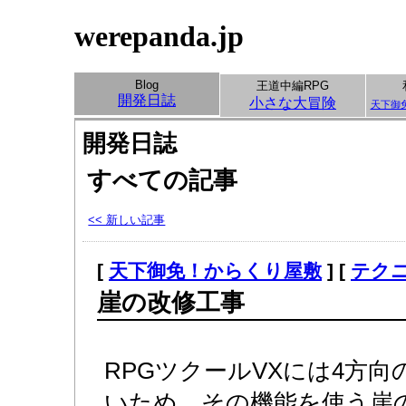
werepanda.jp
Blog
王道中編RPG
開発日誌
小さな大冒険
天下御
開発日誌
すべての記事
<< 新しい記事
[
天下御免！からくり屋敷
] [
テク
崖の改修工事
RPGツクールVXには4方
いため、その機能を使う崖