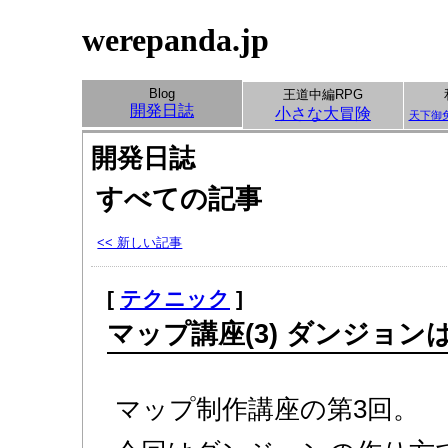
werepanda.jp
Blog
王道中編RPG
開発日誌
小さな大冒険
天下御
開発日誌
すべての記事
<< 新しい記事
[
テクニック
]
マップ講座(3) ダンジョ
マップ制作講座の第3回。