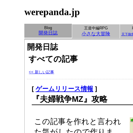
werepanda.jp
Blog
王道中編RPG
開発日誌
小さな大冒険
天下御
開発日誌
すべての記事
<< 新しい記事
[
ゲームリリース情報
]
『夫婦戦争MZ』攻略
この記事を作れと言われ
た気がしたので作りま