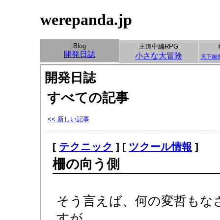
werepanda.jp
Blog
王道中編RPG
開発日誌
小さな大冒険
天下御
開発日誌
すべての記事
<< 新しい記事
[
テクニック
] [
ツクール情報
]
柵の向う側
そう言えば、何の変哲もな
すが。