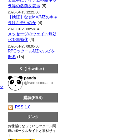
文章中にアイテムや敵キャ
ラ等の名前を表示
(8)
2026-04-13 12:21:08
【検証】なぜMV/MZのキャ
ラはキモいのか
(4)
2026-01-29 00:58:04
メッセージのウェイト無効
化を無効化
(4)
2026-01-23 08:05:58
RPGツクールMZでルビを
振る
(15)
X（旧twitter）
panda
@werepanda_jp
>>
購読(RSS)
RSS 1.0
リンク
お世話になっているツクール関
連のポータルサイトと素材サイ
ト