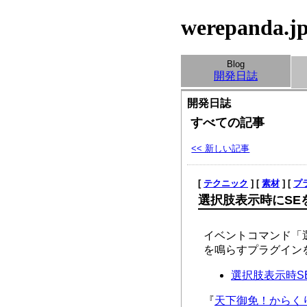
werepanda.j
Blog
開発日誌
開発日誌
すべての記事
<< 新しい記事
[
テクニック
] [
素材
] [
プ
選択肢表示時にSE
イベントコマンド「
を鳴らすプラグイン
選択肢表示時SEプラ
『
天下御免！からく