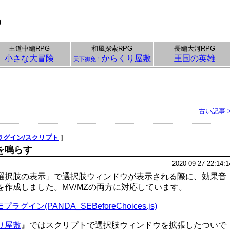
p
王道中編RPG
和風探索RPG
長編大河RPG
小さな大冒険
からくり屋敷
王国の英雄
天下御免！
古い記事 
ラグイン/スクリプト
]
を鳴らす
2020-09-27 22:14:1
選択肢の表示」で選択肢ウィンドウが表示される際に、効果音
を作成しました。MV/MZの両方に対応しています。
グイン(PANDA_SEBeforeChoices.js)
り屋敷
』ではスクリプトで選択肢ウィンドウを拡張したついで