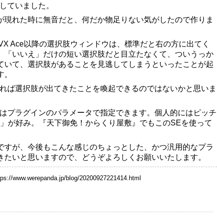
にしていました。
が現れた時に無音だと、何だか物足りない気がしたので作りま
VX Ace以降の選択肢ウィンドウは、標準だと右の方に出てく
」「いいえ」だけの短い選択肢だと目立たなくて、ついうっか
ていて、選択肢があることを見逃してしまうといったことが起
す。
あれば選択肢が出てきたことを喚起できるのではないかと思いま
どはプラグインのパラメータで指定できます。個人的にはピッチ
int5」が好み。『天下御免！からくり屋敷』でもこのSEを使って
ですが、今後もこんな感じのちょっとした、かつ汎用的なプラ
きたいと思いますので、どうぞよろしくお願いいたします。
tps://www.werepanda.jp/blog/20200927221414.html