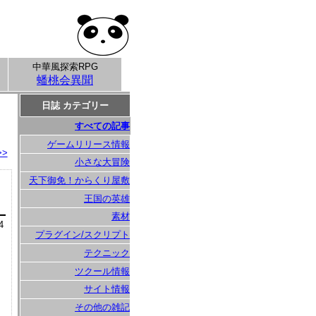
中華風探索RPG
蟠桃会異聞
日誌 カテゴリー
すべての記事
ゲームリリース情報
>>
小さな大冒険
天下御免！からくり屋敷
王国の英雄
素材
4
プラグイン/スクリプト
テクニック
ツクール情報
サイト情報
その他の雑記