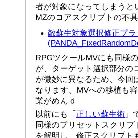
者が対象になってしまうと
MZのコアスクリプトの不
敵蘇生対象選択修正プラ
(PANDA_FixedRandomDea
RPGツクールMVにも同様
が、ターゲット選択部分の
が微妙に異なるため、今回
なります。MVへの移植も
業がめんｄ
以前にも「
正しい蘇生術
」
同様のプリセットスクリプ
を解明し、修正スクリプト