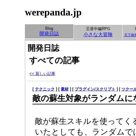
werepanda.jp
Blog
王道中編RPG
開発日誌
小さな大冒険
天下御
開発日誌
すべての記事
<< 新しい記事
[
テクニック
] [
素材
] [
プラグイン/スクリプト
] [
ツクー
敵の蘇生対象がランダムに
敵が蘇生スキルを使ってく
いたとしても、ランダムで