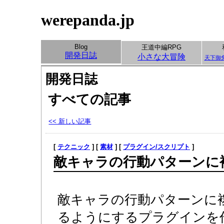
werepanda.jp
Blog
王道中編RPG
開発日誌
小さな大冒険
天下御
開発日誌
すべての記事
<< 新しい記事
[
テクニック
] [
素材
] [
プラグイン/スクリプト
]
敵キャラの行動パターンに
敵キャラの行動パターンに
るようにするプラグインを