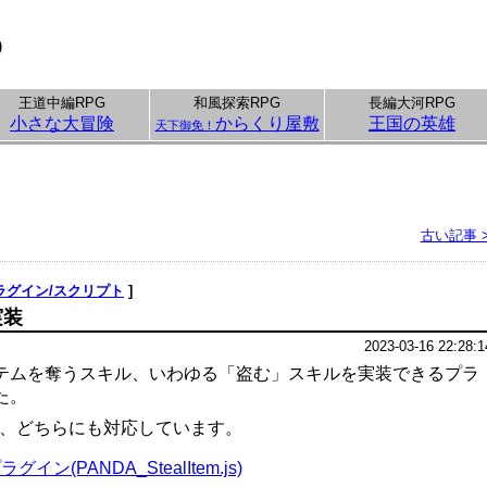
p
王道中編RPG
和風探索RPG
長編大河RPG
小さな大冒険
からくり屋敷
王国の英雄
天下御免！
古い記事 
ラグイン/スクリプト
]
実装
2023-03-16 22:28:1
テムを奪うスキル、いわゆる「盗む」スキルを実装できるプラ
た。
MZ、どちらにも対応しています。
ン(PANDA_StealItem.js)