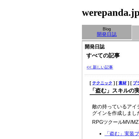
werepanda.j
Blog
開発日誌
開発日誌
すべての記事
<< 新しい記事
[
テクニック
] [
素材
] [
プ
「盗む」スキルの
敵の持っているアイ
グインを作成しまし
RPGツクールMV/
「盗む」実装プラグイ