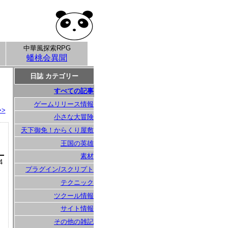
中華風探索RPG
蟠桃会異聞
日誌 カテゴリー
すべての記事
ゲームリリース情報
>>
小さな大冒険
天下御免！からくり屋敷
王国の英雄
素材
4
プラグイン/スクリプト
テクニック
ツクール情報
サイト情報
その他の雑記