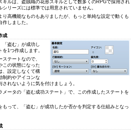
スキルは、盗賊職の花形スキルとして数多くのRPGで採用され
ルシリーズには標準では用意されていません。
より高機能なものもありましたが、もっと単純な設定で動くも
自作しました。
作成
、「盗む」が成功し
トを1つ作成します。
ーステートなので、
やこの状態になった
は、設定しなくて構
動制約やアイコンな
与されないように気を付けましょう。
ラメータの「盗む成功ステート」で、この作成したステートを
をもって、「盗む」が成功したか否かを判定する仕組みとなっ
成