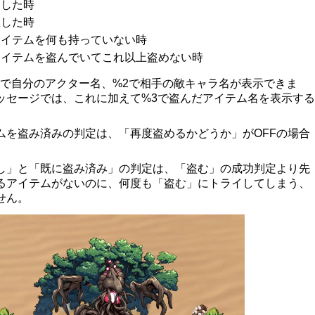
功した時
敗した時
アイテムを何も持っていない時
アイテムを盗んでいてこれ以上盗めない時
1で自分のアクター名、%2で相手の敵キャラ名が表示できま
ッセージでは、これに加えて%3で盗んだアイテム名を表示する
ムを盗み済みの判定は、「再度盗めるかどうか」がOFFの場合
し」と「既に盗み済み」の判定は、「盗む」の成功判定より先
るアイテムがないのに、何度も「盗む」にトライしてしまう、
せん。