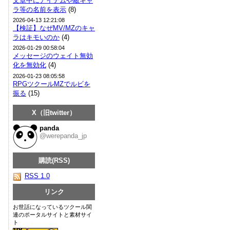
文章中にアイテムや敵キャ
ラ等の名前を表示
(8)
2026-04-13 12:21:08
【検証】なぜMV/MZのキャ
ラはキモいのか
(4)
2026-01-29 00:58:04
メッセージのウェイト無効
化を無効化
(4)
2026-01-23 08:05:58
RPGツクールMZでルビを
振る
(15)
X（旧twitter）
panda
@werepanda_jp
購読(RSS)
RSS 1.0
リンク
お世話になっているツクール関
連のポータルサイトと素材サイ
ト