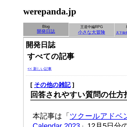
werepanda.jp
Blog
王道中編RPG
開発日誌
小さな大冒険
天下御
開発日誌
すべての記事
<< 新しい記事
[
その他の雑記
]
回答されやすい質問の仕方
本記事は「
ツクールアドベント
Calendar 2023
」12月5日