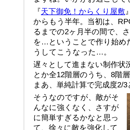
『
天下御免！からくり屋敷
からもう半年。当初は、RPG
るまでの2ヶ月半の間で、
を…ということで作り始め
うしてこうなった…。
遅々として進まない制作状
とか全12階層のうち、8階
まあ、単純計算で完成度2/
そうなのですが、敵がそ
んなに強くなく、さすが
に簡単すぎるかなと思っ
て、徐々に敵を強化して