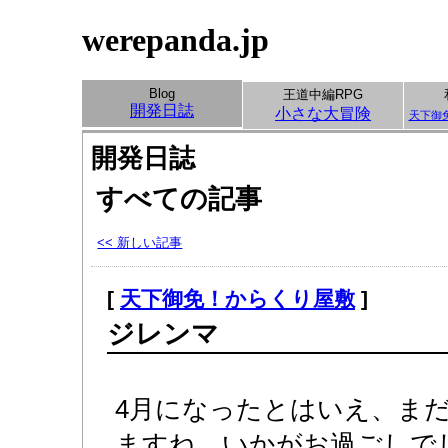
werepanda.jp
Blog
王道中編RPG
開発日誌
小さな大冒険
天下御
開発日誌
すべての記事
<< 新しい記事
[
天下御免！からくり屋敷
]
ジレンマ
4月になったとはいえ、ま
ますね。いかがお過ごしで