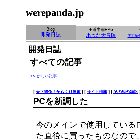
werepanda.jp
Blog
王道中編RPG
開発日誌
小さな大冒険
天下御
開発日誌
すべての記事
<< 新しい記事
[
天下御免！からくり屋敷
] [
サイト情報
] [
その他の雑記
PCを新調した
今のメインで使用しているPCは
た直後に買ったものなので、