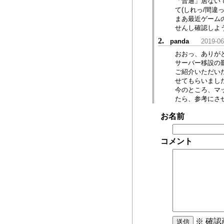
「普通」居ない
て(しれっ/間違
まあ最近ゲーム
せんし確認しよ
2.
panda
2019-06
おおっ、ありが
サーバー移設の
ご紹介いただい
せてもらいまし
今のところ、マ
たら、参考にさ
お名前
コメント
※ 確