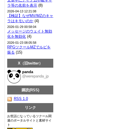
文章中にアイテムや敵キャ
ラ等の名前を表示
(8)
2026-04-13 12:21:08
【検証】なぜMV/MZのキャ
ラはキモいのか
(4)
2026-01-29 00:58:04
メッセージのウェイト無効
化を無効化
(4)
2026-01-23 08:05:58
RPGツクールMZでルビを
振る
(15)
X（旧twitter）
panda
@werepanda_jp
購読(RSS)
RSS 1.0
リンク
お世話になっているツクール関
連のポータルサイトと素材サイ
ト