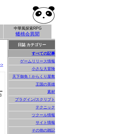
中華風探索RPG
蟠桃会異聞
日誌 カテゴリー
すべての記事
ゲームリリース情報
>>
小さな大冒険
天下御免！からくり屋敷
王国の英雄
素材
3
プラグイン/スクリプト
テクニック
ツクール情報
サイト情報
その他の雑記