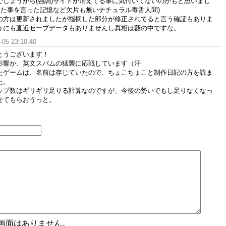
でしょうから(強調)サイトが消えてる事に気付いてないのかもと思いまし
った事を言った記憶など欠片も無いナチュラル毒舌人間)
の方は更新されましたが指摘した部分が修正されてると言う確証もありま
うにも直近セーブデータもありませんし真相は藪の中ですな。
-05 23:10:40
とうございます！
影響か、英文スパムの猛襲に応戦しています（汗
たゲームは、名前は存じていたので、ちょこちょこと制作日記の方を読ま
た。
ップ数はギリギリ足りる計算なのですが、今後の勢いでもし足りなくなっ
せてもらおうっと。
認画面はありません。