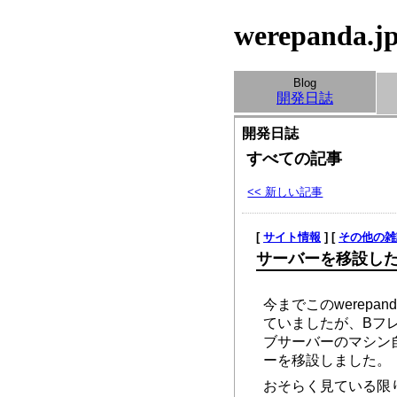
werepanda.j
Blog
開発日誌
開発日誌
すべての記事
<< 新しい記事
[
サイト情報
] [
その他の雑
サーバーを移設し
今までこのwerep
ていましたが、Bフ
ブサーバーのマシン
ーを移設しました。
おそらく見ている限