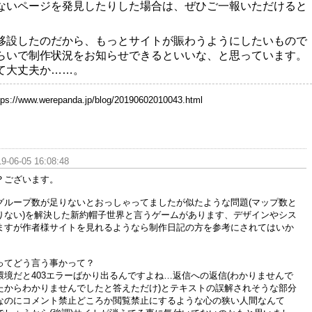
ないページを発見したりした場合は、ぜひご一報いただけると
移設したのだから、もっとサイトが賑わうようにしたいもので
らいで制作状況をお知らせできるといいな、と思っています。
て大丈夫か……。
tps://www.werepanda.jp/blog/20190602010043.html
9-06-05 16:08:48
？ございます。
グループ数が足りないとおっしゃってましたが似たような問題(マップ数と
りない)を解決した新約帽子世界と言うゲームがあります、デザインやシス
ますが作者様サイトを見れるようなら制作日記の方を参考にされてはいか
ってどう言う事かって？
環境だと403エラーばかり出るんですよね…返信への返信(わかりませんで
たからわかりませんでしたと答えただけ)とテキストの誤解されそうな部分
なのにコメント禁止どころか閲覧禁止にするような心の狭い人間なんて