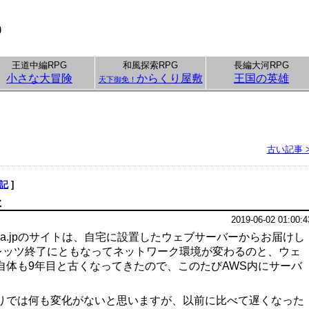
p
王道中編RPG
和風探索RPG
長編大河RPG
小さな大冒険
からくり屋敷
王国の英雄
天下御免！
古い記事 
記
]
た
2019-06-02 01:00:4
anda.jpのサイトは、自宅に設置したウェブサーバーからお届けし
レッツ終了にともなってネットワーク環境が変わるのと、ウェ
自体も9年目と古くなってきたので、このたびAWS内にサーバ
りでは何も変化がないと思いますが、以前に比べて遅くなった