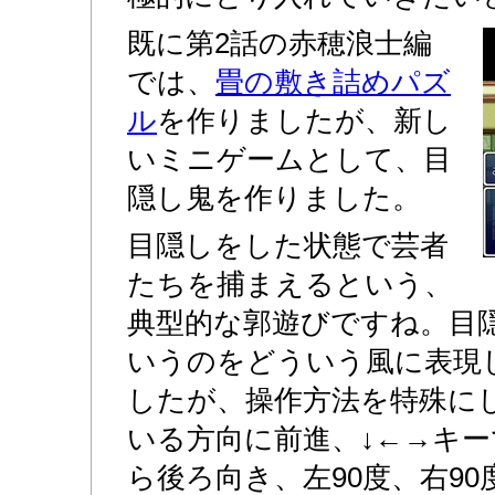
既に第2話の赤穂浪士編
では、
畳の敷き詰めパズ
ル
を作りましたが、新し
いミニゲームとして、目
隠し鬼を作りました。
目隠しをした状態で芸者
たちを捕まえるという、
典型的な郭遊びですね。目
いうのをどういう風に表現
したが、操作方法を特殊に
いる方向に前進、↓←→キ
ら後ろ向き、左90度、右9