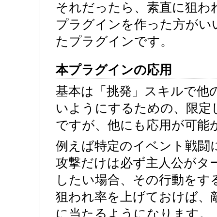
それだったら、素直に狙わ
プラグインを作った方がい
たプラグインです。
本プラグインの応用
基本は「挑発」スキルで他
いようにするための、限定
ですが、他にも応用が可能
例えば特定のイベント戦闘
攻撃だけは必ず主人公がタ
したい場合、その行動をす
狙われ率を上げておけば、
に当たるようになります。