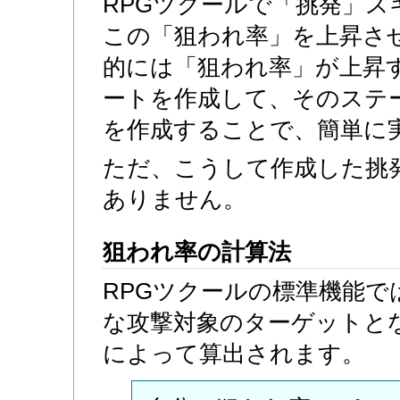
RPGツクールで「挑発」ス
この「狙われ率」を上昇さ
的には「狙われ率」が上昇
ートを作成して、そのステ
を作成することで、簡単に
ただ、こうして作成した挑
ありません。
狙われ率の計算法
RPGツクールの標準機能で
な攻撃対象のターゲットと
によって算出されます。