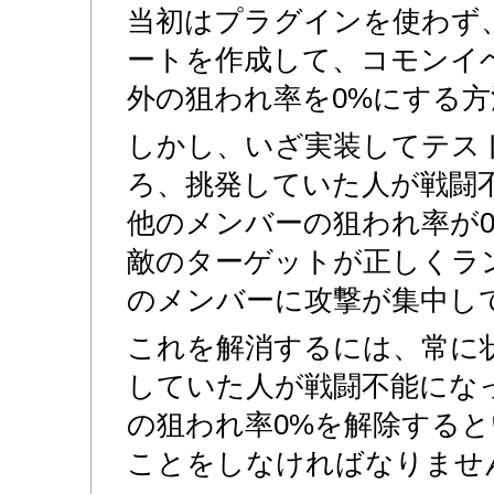
当初はプラグインを使わず、
ートを作成して、コモンイ
外の狙われ率を0%にする
しかし、いざ実装してテス
ろ、挑発していた人が戦闘
他のメンバーの狙われ率が
敵のターゲットが正しくラ
のメンバーに攻撃が集中し
これを解消するには、常に
していた人が戦闘不能にな
の狙われ率0%を解除する
ことをしなければなりませ