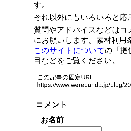
す。
それ以外にもいろいろと応
質問やアドバイスなどはコ
にお願いします。素材利用
このサイトについて
の「提
目などをご覧ください。
この記事の固定URL:
https://www.werepanda.jp/blog/
コメント
お名前