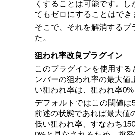
くすることは可能です。し
てもゼロにすることはでき
そこで、それを解消するプ
た。
狙われ率改良プラグイン
このプラグインを使用する
ンバーの狙われ率の最大値
い狙われ率は、狙われ率0
デフォルトではこの閾値は5
前述の状態であれば最大値の2
低い狙われ率、すなわち15
0%と見なされるため、挑発