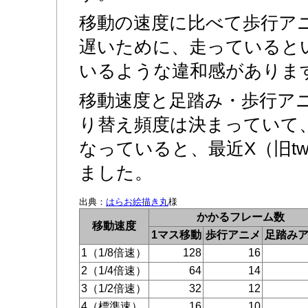
移動の速度に比べて歩行ア
遅いために、走っていると
いるような違和感がありま
移動速度と足踏み・歩行ア
り替え頻度は決まっていて
なっていると、最近X（旧twi
ました。
出典：
はらお絵描き丸
様
かかるフレーム数
移動速度
1マス移動
歩行アニメ
足踏み
1（1/8倍速）
128
16
2（1/4倍速）
64
14
3（1/2倍速）
32
12
4（標準速）
16
10